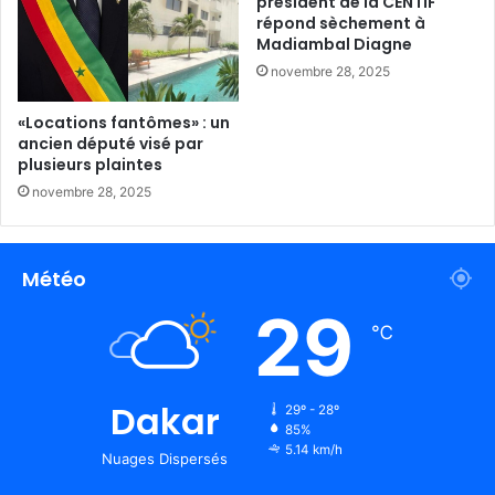
président de la CENTIF
répond sèchement à
Madiambal Diagne
novembre 28, 2025
«Locations fantômes» : un
ancien député visé par
plusieurs plaintes
novembre 28, 2025
Météo
29
℃
Dakar
29º - 28º
85%
5.14 km/h
Nuages Dispersés