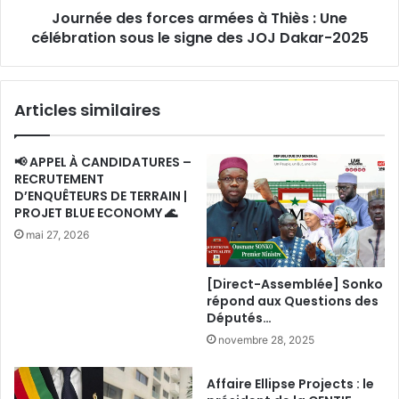
Journée des forces armées à Thiès : Une
sous
le
célébration sous le signe des JOJ Dakar-2025
signe
des
JOJ
Articles similaires
Dakar-
2025
📢 APPEL À CANDIDATURES –
RECRUTEMENT
D’ENQUÊTEURS DE TERRAIN |
PROJET BLUE ECONOMY 🌊
mai 27, 2026
[Direct-Assemblée] Sonko
répond aux Questions des
Députés…
novembre 28, 2025
Affaire Ellipse Projects : le