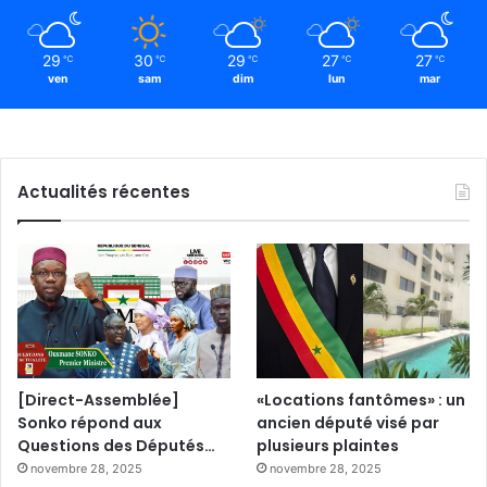
29
30
29
27
27
℃
℃
℃
℃
℃
ven
sam
dim
lun
mar
Actualités récentes
[Direct-Assemblée]
«Locations fantômes» : un
Sonko répond aux
ancien député visé par
Questions des Députés…
plusieurs plaintes
novembre 28, 2025
novembre 28, 2025