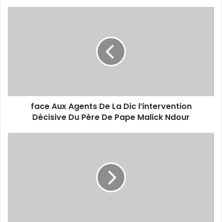
face
Aux
Agents
De
La
Dic
l’intervention
Décisive
Du
face Aux Agents De La Dic l’intervention
Père
De
Décisive Du Père De Pape Malick Ndour
Pape
Malick
Journée
Ndour
des
forces
armées
à
Thiès
:
Une
célébration