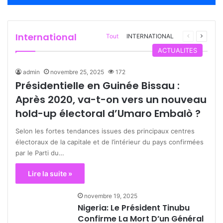
mai 27, 2026
mai 27, 2026
Une maison de couture à Dakar recrute
Recrutement d’une assistante de direction
A LA UNE
A LA UNE
International
Page
Page
Tout
INTERNATIONAL
précédente
suivant
ACTUALITES
admin
novembre 25, 2025
172
Présidentielle en Guinée Bissau :
Après 2020, va-t-on vers un nouveau
hold-up électoral d’Umaro Embalò ?
Selon les fortes tendances issues des principaux centres
électoraux de la capitale et de l’intérieur du pays confirmées
par le Parti du…
Lire la suite »
novembre 19, 2025
Nigeria: Le Président Tinubu
Confirme La Mort D’un Général