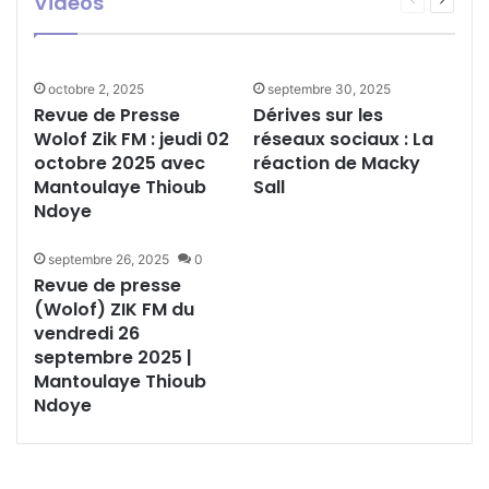
Videos
octobre 2025 | Par
admin
octobre 24, 2025
110
précédente
suivant
Mantoulaye Thioub
Ndoye
octobre 2, 2025
septembre 30, 2025
Revue de Presse
Dérives sur les
Wolof Zik FM : jeudi 02
réseaux sociaux : La
octobre 2025 avec
réaction de Macky
Mantoulaye Thioub
Sall
Ndoye
septembre 26, 2025
0
Revue de presse
(Wolof) ZIK FM du
vendredi 26
septembre 2025 |
Mantoulaye Thioub
Ndoye