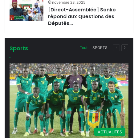
novembre 28, 2025
[Direct-Assemblée] Sonko
répond aux Questions des
Députés…
Sports
Page
Page
Tout
SPORTS
précédente
suivant
ACTUALITES