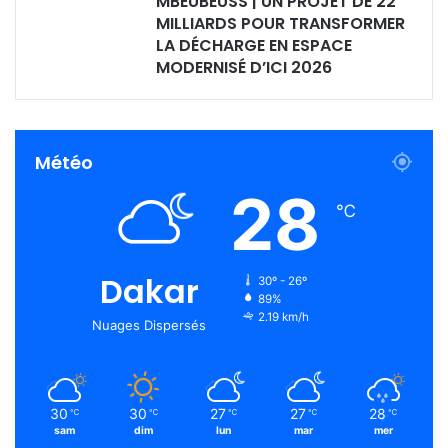
MBEUBEUSS | UN PROJET DE 22
MILLIARDS POUR TRANSFORMER
LA DÉCHARGE EN ESPACE
MODERNISÉ D’ICI 2026
Météo
28
℃
Dakar
30º - 26º
89%
2.19 km/h
Nuages Dispersés
30
30
27
27
28
℃
℃
℃
℃
℃
sam
dim
lun
mar
mer