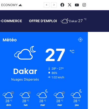
Facebook
X
YouTube
Instagram
E ECONOMY 🌊
℃
27
-COMMERCE
OFFRE D’EMPLOI
Dakar
Météo
27
℃
Dakar
28º - 27º
86%
1.02 km/h
Nuages Dispersés
28
28
28
28
28
℃
℃
℃
℃
℃
dim
lun
mar
mer
jeu