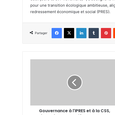
pour une transition écologique ambitieuse, alig
redressement économique et social (PRES).
Facebook
X
Linkedin
Tumblr
Pi
Partager
Gouvernance
à
l'IPRES
et
à
la
CSS,
investissements
désastreux
Gouvernance à l'IPRES et à la CSS,
: