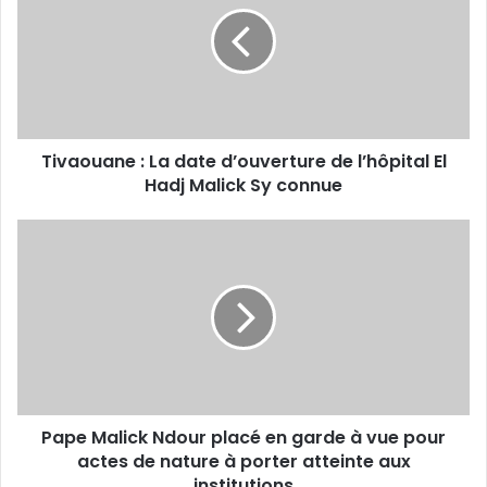
date
d’ouverture
de
l’hôpital
El
Hadj
Tivaouane : La date d’ouverture de l’hôpital El
Malick
Sy
Hadj Malick Sy connue
connue
Pape
Malick
Ndour
placé
en
garde
à
vue
pour
Pape Malick Ndour placé en garde à vue pour
actes
de
actes de nature à porter atteinte aux
nature
institutions