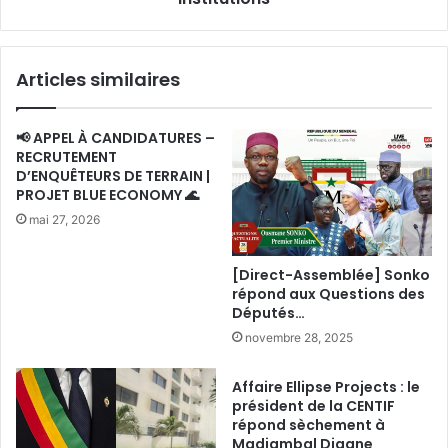
à
porter
atteinte
Articles similaires
aux
institutions
📢 APPEL À CANDIDATURES –
RECRUTEMENT
D’ENQUÊTEURS DE TERRAIN |
PROJET BLUE ECONOMY 🌊
mai 27, 2026
[Direct-Assemblée] Sonko
répond aux Questions des
Députés…
novembre 28, 2025
Affaire Ellipse Projects : le
président de la CENTIF
répond sèchement à
Madiambal Diagne