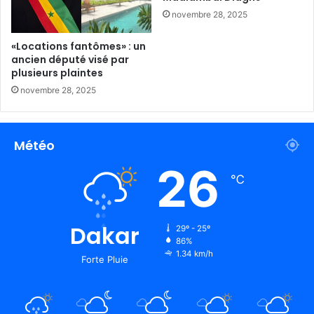
novembre 28, 2025
«Locations fantômes» : un
ancien député visé par
plusieurs plaintes
novembre 28, 2025
Météo
26
℃
Dakar
29º - 25º
86%
1.34 km/h
Forte Pluie