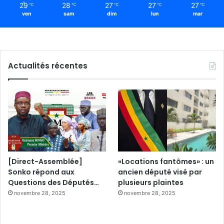
29
28
27
27
27
℃
℃
℃
℃
℃
ven
sam
dim
lun
mar
Actualités récentes
[Direct-Assemblée]
«Locations fantômes» : un
Sonko répond aux
ancien député visé par
Questions des Députés…
plusieurs plaintes
novembre 28, 2025
novembre 28, 2025