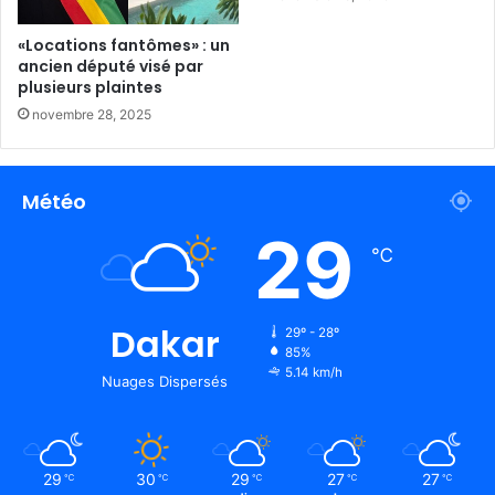
«Locations fantômes» : un
ancien député visé par
plusieurs plaintes
novembre 28, 2025
Météo
29
℃
Dakar
29º - 28º
85%
5.14 km/h
Nuages Dispersés
29
30
29
27
27
℃
℃
℃
℃
℃