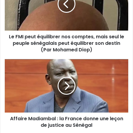
nos
comptes,
mais
seul
le
Le FMI peut équilibrer nos comptes, mais seul le
peuple
sénégalais
peuple sénégalais peut équilibrer son destin
peut
(Par Mohamed Diop)
équilibrer
son
Affaire
destin
Madiambal
(Par
:
Mohamed
la
Diop)
France
donne
une
leçon
de
Affaire Madiambal : la France donne une leçon
justice
au
de justice au Sénégal
Sénégal