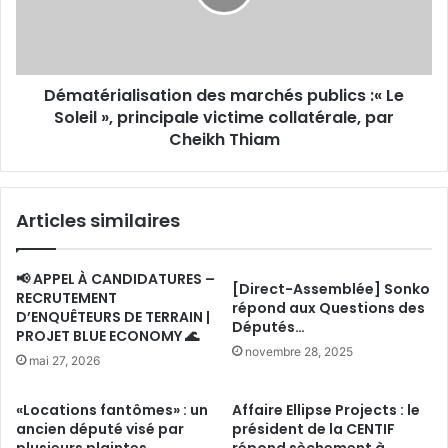
Le
Soleil
»,
principale
Dématérialisation des marchés publics :« Le
victime
collatérale,
Soleil », principale victime collatérale, par
par
Cheikh Thiam
Cheikh
Thiam
Articles similaires
📢 APPEL À CANDIDATURES –
[Direct-Assemblée] Sonko
RECRUTEMENT
répond aux Questions des
D’ENQUÊTEURS DE TERRAIN |
Députés…
PROJET BLUE ECONOMY 🌊
novembre 28, 2025
mai 27, 2026
«Locations fantômes» : un
Affaire Ellipse Projects : le
ancien député visé par
président de la CENTIF