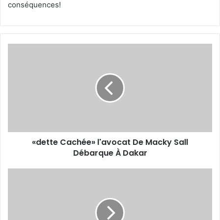
conséquences!
«dette
Cachée»
l'avocat
De
Macky
Sall
Débarque
À
Dakar
«dette Cachée» l'avocat De Macky Sall
Débarque À Dakar
Dématérialisation
des
marchés
publics
:«