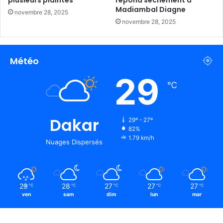
plusieurs plaintes
répond sèchement à
Madiambal Diagne
novembre 28, 2025
novembre 28, 2025
Météo
29
℃
Dakar
29º - 27º
82%
1.79 km/h
Nuages Dispersés
29
28
27
27
27
℃
℃
℃
℃
℃
ven
sam
dim
lun
mar