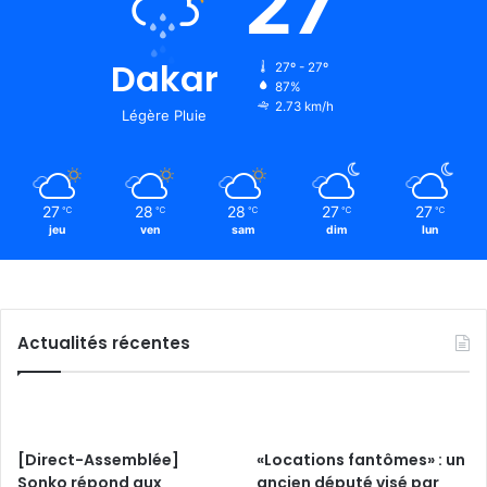
27
Dakar
27º - 27º
87%
2.73 km/h
Légère Pluie
27
28
28
27
27
℃
℃
℃
℃
℃
jeu
ven
sam
dim
lun
Actualités récentes
[Direct-Assemblée]
«Locations fantômes» : un
Sonko répond aux
ancien député visé par