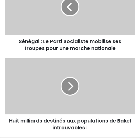
Parti
Socialiste
mobilise
ses
troupes
pour
Sénégal : Le Parti Socialiste mobilise ses
une
marche
troupes pour une marche nationale
nationale
Huit
milliards
destinés
aux
populations
de
Bakel
introuvables
:
Huit milliards destinés aux populations de Bakel
introuvables :