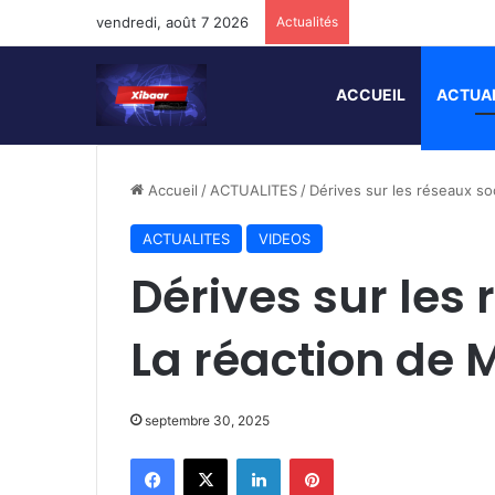
vendredi, août 7 2026
Actualités
ACCUEIL
ACTUA
Accueil
/
ACTUALITES
/
Dérives sur les réseaux so
ACTUALITES
VIDEOS
Dérives sur les 
La réaction de 
septembre 30, 2025
Facebook
X
Linkedin
Pinterest