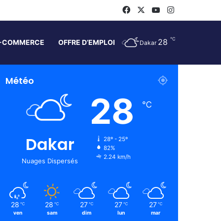
Facebook
X
YouTube
Instagram
℃
28
-COMMERCE
OFFRE D’EMPLOI
Dakar
Météo
28
℃
Dakar
28º - 25º
82%
2.24 km/h
Nuages Dispersés
28
28
27
27
27
℃
℃
℃
℃
℃
ven
sam
dim
lun
mar