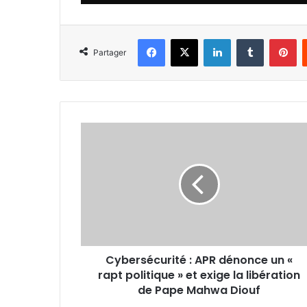
Facebook
X
Linkedin
Tumblr
Pi
Partager
Cybersécurité
:
APR
dénonce
un
«
rapt
politique
»
Cybersécurité : APR dénonce un «
et
exige
rapt politique » et exige la libération
la
de Pape Mahwa Diouf
libération