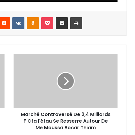
nterest
Reddit
VKontakte
Odnoklassniki
Pocket
Partager par email
Imprimer
Marché
Controversé
De
2,4
Milliards
F
Cfa
l'étau
Se
Marché Controversé De 2,4 Milliards
Resserre
Autour
F Cfa l'étau Se Resserre Autour De
De
Me Moussa Bocar Thiam
Me