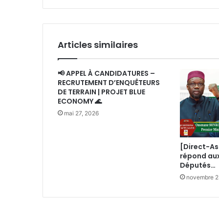
de
Pape
Mahwa
Diouf
Articles similaires
📢 APPEL À CANDIDATURES –
RECRUTEMENT D’ENQUÊTEURS
DE TERRAIN | PROJET BLUE
ECONOMY 🌊
mai 27, 2026
[Direct-A
répond au
Députés…
novembre 2