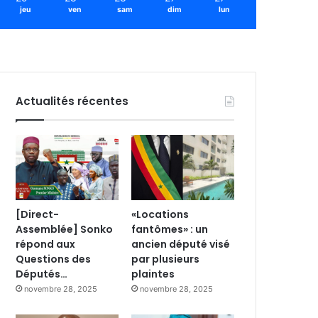
jeu
ven
sam
dim
lun
Actualités récentes
[Direct-
«Locations
Assemblée] Sonko
fantômes» : un
répond aux
ancien député visé
Questions des
par plusieurs
Députés…
plaintes
novembre 28, 2025
novembre 28, 2025