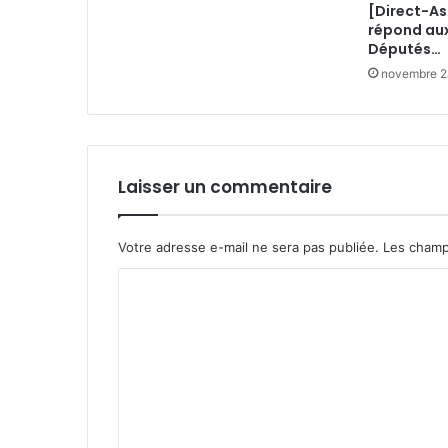
[Direct-A
répond au
Députés…
novembre 2
Laisser un commentaire
Votre adresse e-mail ne sera pas publiée.
Les champ
C
o
m
m
e
n