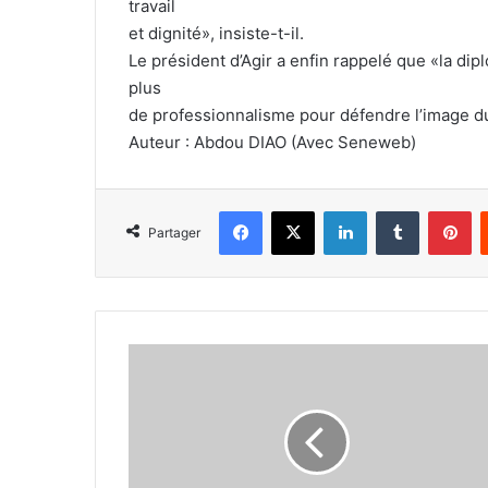
travail
et dignité», insiste-t-il.
Le président d’Agir a enfin rappelé que «la dipl
plus
de professionnalisme pour défendre l’image du
Auteur : Abdou DIAO (Avec Seneweb)
Facebook
X
Linkedin
Tumblr
Pi
Partager
L’ARABIE
SAOUDITE
ET
L’ETAT
PALESTINIEN :
Appel