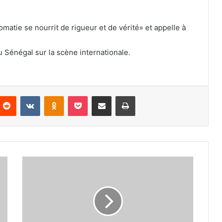
omatie se nourrit de rigueur et de vérité» et appelle à
 Sénégal sur la scène internationale.
nterest
Reddit
VKontakte
Odnoklassniki
Pocket
Partager par email
Imprimer
CRÉATION
DE
L’ORDRE
DES
TRAVAILLEURS
SOCIAUX