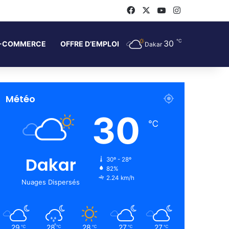
Facebook
X
YouTube
Instagram
℃
30
-COMMERCE
OFFRE D’EMPLOI
Dakar
Météo
30
℃
Dakar
30º - 28º
82%
2.24 km/h
Nuages Dispersés
29
28
28
27
27
℃
℃
℃
℃
℃