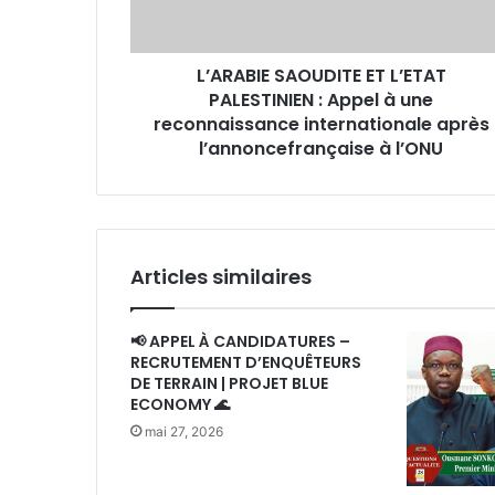
à
une
reconnaissance
L’ARABIE SAOUDITE ET L’ETAT
internationale
après
PALESTINIEN : Appel à une
l’annoncefrançaise
reconnaissance internationale après
à
l’annoncefrançaise à l’ONU
l’ONU
Articles similaires
📢 APPEL À CANDIDATURES –
RECRUTEMENT D’ENQUÊTEURS
DE TERRAIN | PROJET BLUE
ECONOMY 🌊
mai 27, 2026