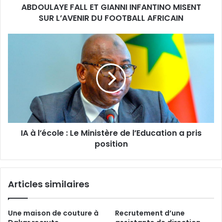
ABDOULAYE FALL ET GIANNI INFANTINO MISENT
FOOTBALL
AFRICAIN
SUR L’AVENIR DU FOOTBALL AFRICAIN
IA
à
l’école :
Le
Ministère
de
l’Education
a
pris
IA à l’école : Le Ministère de l’Education a pris
position
position
Articles similaires
Une maison de couture à
Recrutement d’une