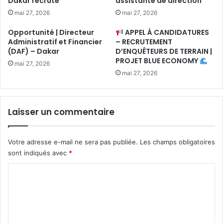
Dakar recrute
assistante de direction
mai 27, 2026
mai 27, 2026
Opportunité | Directeur
APPEL À CANDIDATURES
Administratif et Financier
– RECRUTEMENT
(DAF) – Dakar
D’ENQUÊTEURS DE TERRAIN |
PROJET BLUE ECONOMY
mai 27, 2026
mai 27, 2026
Laisser un commentaire
Votre adresse e-mail ne sera pas publiée.
Les champs obligatoires
sont indiqués avec
*
C
o
m
m