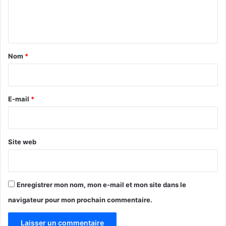
e
n
t
a
Nom
*
i
r
e
E-mail
*
*
Site web
Enregistrer mon nom, mon e-mail et mon site dans le
navigateur pour mon prochain commentaire.