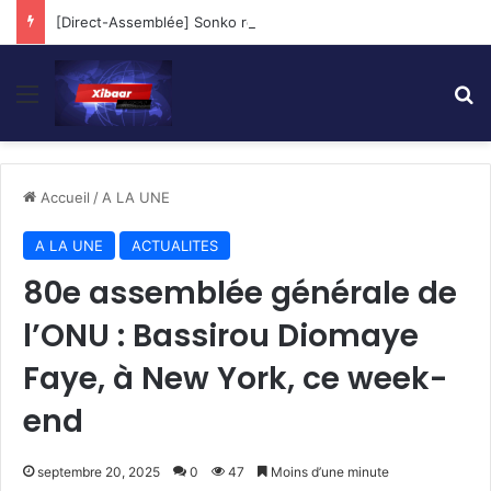
[Direct-Assemblée] Sonko répond aux Questions des Députés…
Menu
R
Accueil
/
A LA UNE
A LA UNE
ACTUALITES
80e assemblée générale de
l’ONU : Bassirou Diomaye
Faye, à New York, ce week-
end
septembre 20, 2025
0
47
Moins d’une minute