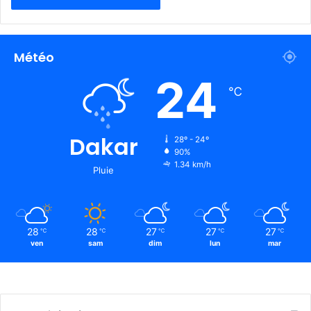
Météo
24
℃
Dakar
28º - 24º
90%
1.34 km/h
Pluie
28
28
27
27
27
℃
℃
℃
℃
℃
ven
sam
dim
lun
mar