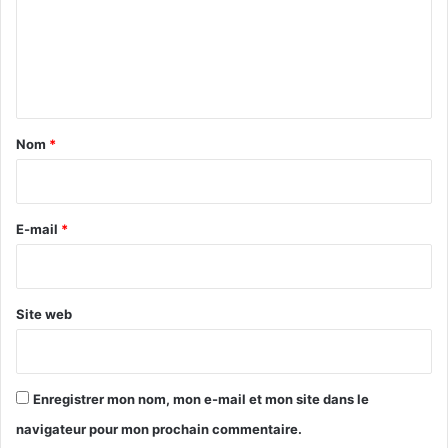
m
e
n
t
a
Nom
*
i
r
e
E-mail
*
*
Site web
Enregistrer mon nom, mon e-mail et mon site dans le
navigateur pour mon prochain commentaire.