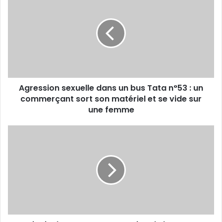
sexuelle
dans
un
bus
Tata
n°53
:
un
Agression sexuelle dans un bus Tata n°53 : un
commerçant
sort
commerçant sort son matériel et se vide sur
son
une femme
matériel
et
Ziguinchor
se
:
vide
La
sur
reconstruction
une
de
femme
la
route
Sénoba-
Ziguinchor