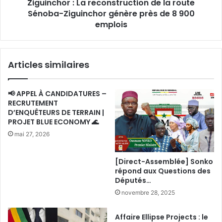
Ziguinchor : La reconstruction de la route
génère
près
Sénoba-Ziguinchor génère près de 8 900
de
emplois
8
900
emplois
Articles similaires
📢 APPEL À CANDIDATURES –
RECRUTEMENT
D’ENQUÊTEURS DE TERRAIN |
PROJET BLUE ECONOMY 🌊
mai 27, 2026
[Direct-Assemblée] Sonko
répond aux Questions des
Députés…
novembre 28, 2025
Affaire Ellipse Projects : le