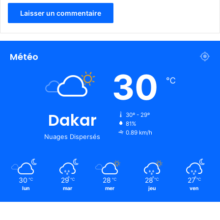
Météo
30
℃
Dakar
30º - 29º
81%
0.89 km/h
Nuages Dispersés
30
29
28
28
27
℃
℃
℃
℃
℃
lun
mar
mer
jeu
ven