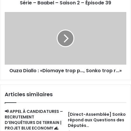
Série – Baabel – Saison 2 – Épisode 39
Ouza
Diallo
:
«Diomaye
trop
p...,
Sonko
trop
r...»
Ouza Diallo : «Diomaye trop p..., Sonko trop r...»
Articles similaires
📢 APPEL À CANDIDATURES –
[Direct-Assemblée] Sonko
RECRUTEMENT
répond aux Questions des
D’ENQUÊTEURS DE TERRAIN |
Députés…
PROJET BLUE ECONOMY 🌊