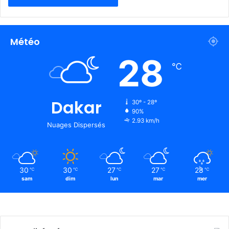
Météo
28
℃
Dakar
30º - 28º
90%
2.93 km/h
Nuages Dispersés
30
30
27
27
28
℃
℃
℃
℃
℃
sam
dim
lun
mar
mer