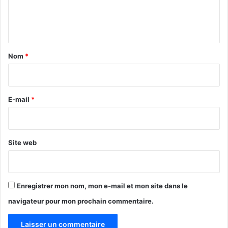
e
n
t
a
Nom
*
i
r
e
E-mail
*
*
Site web
Enregistrer mon nom, mon e-mail et mon site dans le
navigateur pour mon prochain commentaire.