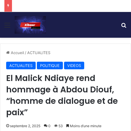
Menu
R
Accueil
/
ACTUALITES
ACTUALITES
POLITIQUE
VIDEOS
El Malick Ndiaye rend
hommage à Abdou Diouf,
“homme de dialogue et de
paix”
septembre 2, 2025
0
53
Moins d’une minute