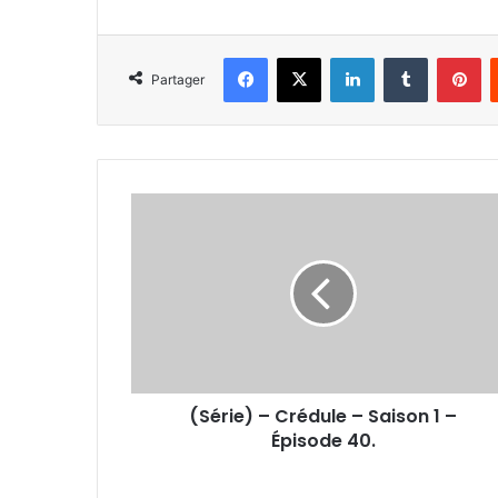
Facebook
X
Linkedin
Tumblr
Pi
Partager
(Série)
–
Crédule
–
Saison
1
–
Épisode
40.
(Série) – Crédule – Saison 1 –
Épisode 40.