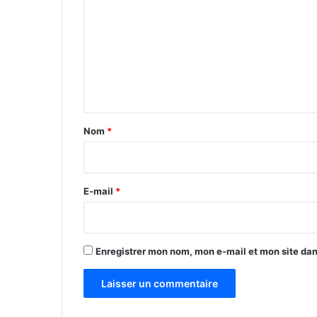
m
m
e
n
t
a
Nom
*
i
r
e
E-mail
*
*
Enregistrer mon nom, mon e-mail et mon site da