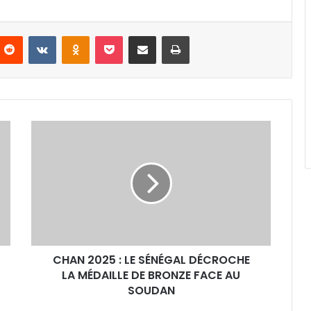
nterest
Reddit
VKontakte
Odnoklassniki
Pocket
Partager par email
Imprimer
CHAN
2025
:
LE
SÉNÉGAL
DÉCROCHE
LA
MÉDAILLE
DE
CHAN 2025 : LE SÉNÉGAL DÉCROCHE
BRONZE
FACE
LA MÉDAILLE DE BRONZE FACE AU
AU
SOUDAN
SOUDAN