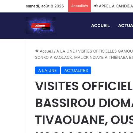
samedi, août 8 2026
Actualités
📢 APPEL À CANDID
ACCUEIL
ACTUA
Accueil
/
A LA UNE
/
VISITES OFFICIELLES GAMO
SONKO À KAOLACK, MALICK NDIAYE À THIÉNABA ET
A LA UNE
ACTUALITES
VISITES OFFICIE
BASSIROU DIOM
TIVAOUANE, OU