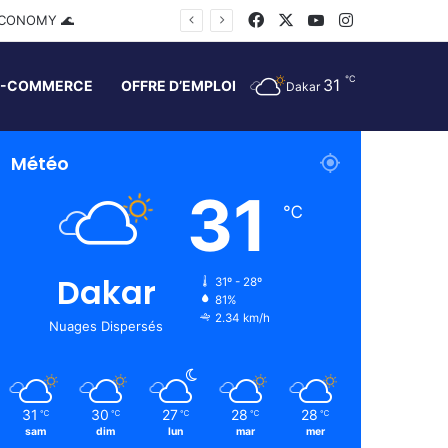
Facebook
X
YouTube
Instagram
ECONOMY 🌊
℃
31
E-COMMERCE
OFFRE D’EMPLOI
Dakar
Météo
31
℃
Dakar
31º - 28º
81%
2.34 km/h
Nuages Dispersés
31
30
27
28
28
℃
℃
℃
℃
℃
sam
dim
lun
mar
mer