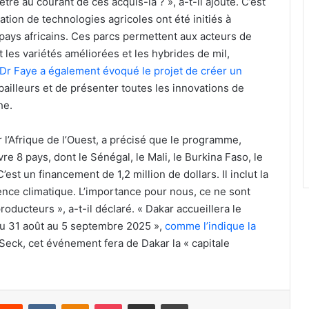
re au courant de ces acquis-là ? », a-t-il ajouté. C’est
ion de technologies agricoles ont été initiés à
ays africains. Ces parcs permettent aux acteurs de
 les variétés améliorées et les hybrides de mil,
Dr Faye a également évoqué le projet de créer un
ux bailleurs et de présenter toutes les innovations de
he.
l’Afrique de l’Ouest, a précisé que le programme,
vre 8 pays, dont le Sénégal, le Mali, le Burkina Faso, le
’est un financement de 1,2 million de dollars. Il inclut la
lience climatique. L’importance pour nous, ce ne sont
oducteurs », a-t-il déclaré. « Dakar accueillera le
du 31 août au 5 septembre 2025 »,
comme l’indique la
Seck, cet événement fera de Dakar la « capitale
nterest
Reddit
VKontakte
Odnoklassniki
Pocket
Partager par email
Imprimer