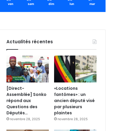
ven
sam
dim
lun
mar
Actualités récentes
[Direct-
«Locations
Assemblée] Sonko
fantômes» : un
répond aux
ancien député visé
Questions des
par plusieurs
Députés…
plaintes
novembre 28, 2025
novembre 28, 2025