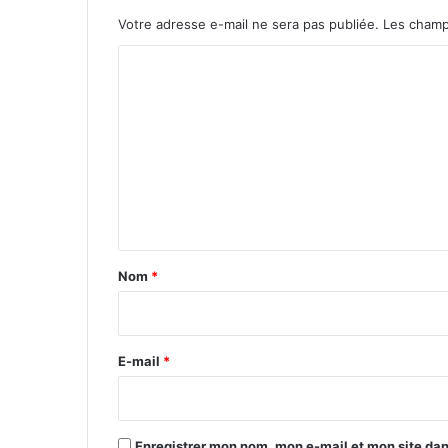
Votre adresse e-mail ne sera pas publiée.
Les champ
C
o
m
m
e
n
t
a
Nom
*
i
r
e
E-mail
*
*
Enregistrer mon nom, mon e-mail et mon site da