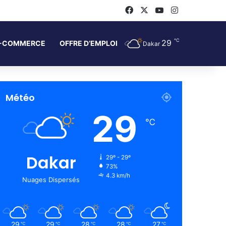
Facebook
X
YouTube
Instagram
℃
29
-COMMERCE
OFFRE D’EMPLOI
Dakar
Météo
29
℃
Dakar
29º - 29º
73%
4.3 km/h
Nuages Dispersés
29
29
28
28
27
℃
℃
℃
℃
℃