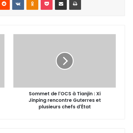
Sommet
de
l'OCS
à
Tianjin
:
Xi
Jinping
rencontre
Sommet de l'OCS à Tianjin : Xi
Guterres
et
Jinping rencontre Guterres et
plusieurs
plusieurs chefs d'État
chefs
d'État