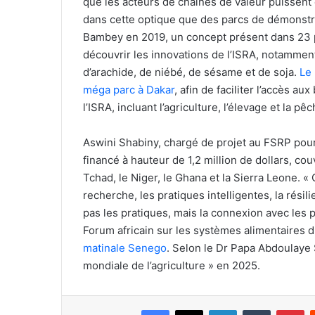
que les acteurs de chaines de valeur puissent êt
dans cette optique que des parcs de démonstrat
Bambey en 2019, un concept présent dans 23 p
découvrir les innovations de l’ISRA, notamment
d’arachide, de niébé, de sésame et de soja.
Le 
méga parc à Dakar
, afin de faciliter l’accès a
l’ISRA, incluant l’agriculture, l’élevage et la pêc
Aswini Shabiny, chargé de projet au FSRP pour 
financé à hauteur de 1,2 million de dollars, cou
Tchad, le Niger, le Ghana et la Sierra Leone. « C
recherche, les pratiques intelligentes, la rési
pas les pratiques, mais la connexion avec les pr
Forum africain sur les systèmes alimentaires 
matinale Senego
. Selon le Dr Papa Abdoulaye 
mondiale de l’agriculture » en 2025.
Facebook
X
Linkedin
Tumblr
Pi