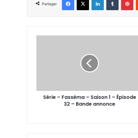
Partager
Série
–
Fasséma
–
Saison
1
–
Épisode
32
Série – Fasséma – Saison 1 – Épisode
–
Bande
32 – Bande annonce
annonce