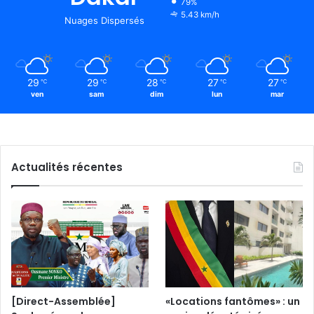
79%
5.43 km/h
Nuages Dispersés
29
29
28
27
27
℃
℃
℃
℃
℃
ven
sam
dim
lun
mar
Actualités récentes
[Direct-Assemblée]
«Locations fantômes» : un