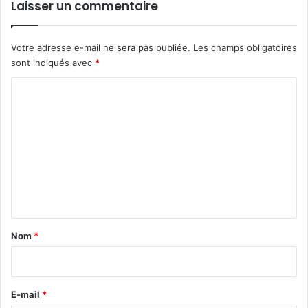
Laisser un commentaire
Votre adresse e-mail ne sera pas publiée.
Les champs obligatoires
sont indiqués avec
*
C
o
m
m
e
n
t
a
Nom
*
i
r
e
E-mail
*