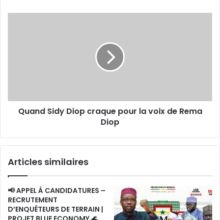
de
FCFA
Quand
dérobés
Sidy
Diop
craque
pour
la
voix
de
Rema
Quand Sidy Diop craque pour la voix de Rema
Diop
Diop
Articles similaires
📢 APPEL À CANDIDATURES –
RECRUTEMENT
D’ENQUÊTEURS DE TERRAIN |
PROJET BLUE ECONOMY 🌊