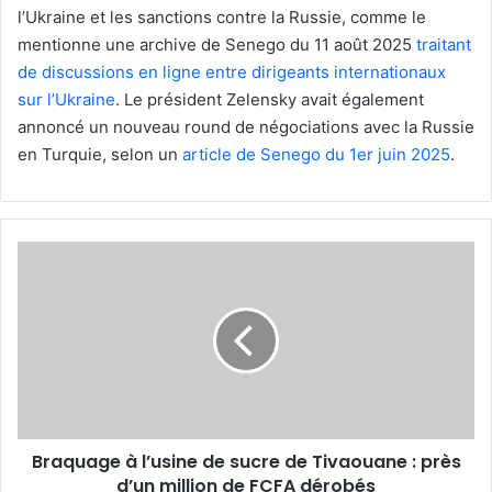
l’Ukraine et les sanctions contre la Russie, comme le
mentionne une archive de Senego du 11 août 2025
traitant
de discussions en ligne entre dirigeants internationaux
sur l’Ukraine
. Le président Zelensky avait également
annoncé un nouveau round de négociations avec la Russie
en Turquie, selon un
article de Senego du 1er juin 2025
.
Braquage
à
l’usine
de
sucre
de
Tivaouane
:
près
Braquage à l’usine de sucre de Tivaouane : près
d’un
million
d’un million de FCFA dérobés