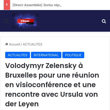
[Direct-Assemblée] Sonko répond aux Questions des Députés…
Menu
R
Accueil
/
ACTUALITES
ACTUALITES
INTERNATIONAL
POLITIQUE
Volodymyr Zelensky à
Bruxelles pour une réunion
en visioconférence et une
rencontre avec Ursula von
der Leyen