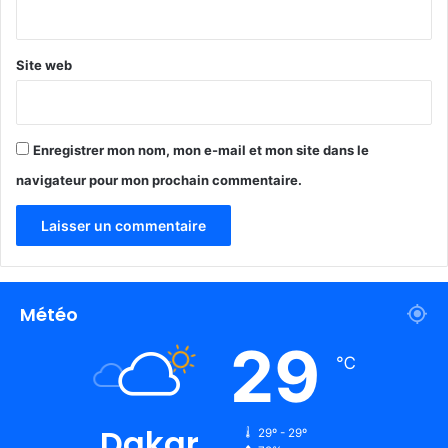
*
Site web
Enregistrer mon nom, mon e-mail et mon site dans le
navigateur pour mon prochain commentaire.
Météo
29
℃
Dakar
29º - 29º