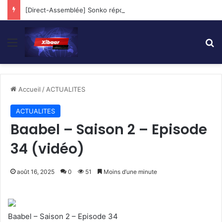
[Direct-Assemblée] Sonko répond aux Questions des Députés…
Menu
R
Accueil
/
ACTUALITES
ACTUALITES
Baabel – Saison 2 – Episode
34 (vidéo)
août 16, 2025
0
51
Moins d’une minute
Baabel – Saison 2 – Episode 34