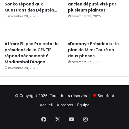
Sonko répond aux
ancien député visé par
Questions des Députés…
plusieurs plaintes
novembre 28, 2025
novembre 28, 2025
Affaire Ellipse Projects : le
«Diomaye Président» : le
président de la CENTIF
plan de Mimi Touré en
répond sèchement à
deux phases
Madiambal Diagne
novembre 27, 2025
novembre 28, 2025
© Copyright 2026, Tous droits réservés |
Senefoot
Accueil
À propos
Équipe
Facebook
X
YouTube
Instagram