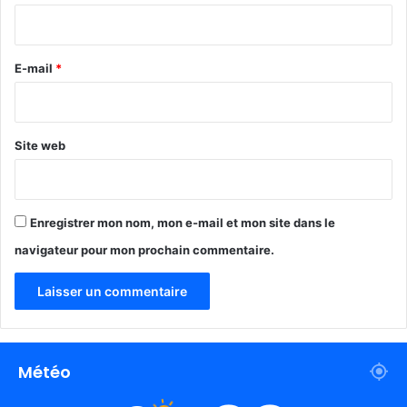
i
r
e
E-mail
*
*
Site web
Enregistrer mon nom, mon e-mail et mon site dans le
navigateur pour mon prochain commentaire.
Météo