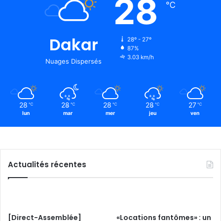
28
℃
Dakar
28º - 27º
87%
3.03 km/h
Nuages Dispersés
28
28
28
28
27
℃
℃
℃
℃
℃
lun
mar
mer
jeu
ven
Actualités récentes
[Direct-Assemblée]
«Locations fantômes» : un