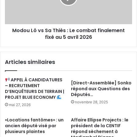
:
Le
combat
finalement
Modou Lô vs Sa Thiès : Le combat finalement
fixé
au
fixé au 5 avril 2026
5
avril
2026
Articles similaires
APPEL À CANDIDATURES
[Direct-Assemblée] Sonko
– RECRUTEMENT
répond aux Questions des
D’ENQUÊTEURS DE TERRAIN |
Députés…
PROJET BLUE ECONOMY
novembre 28, 2025
mai 27, 2026
«Locations fantômes» : un
Affaire Ellipse Projects : le
ancien député visé par
président de la CENTIF
plusieurs plaintes
répond sèchement à