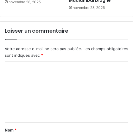
Madiambal Diagne
novembre 28, 2025
novembre 28, 2025
Laisser un commentaire
Votre adresse e-mail ne sera pas publiée.
Les champs obligatoires
sont indiqués avec
*
C
o
m
m
e
n
t
a
Nom
*