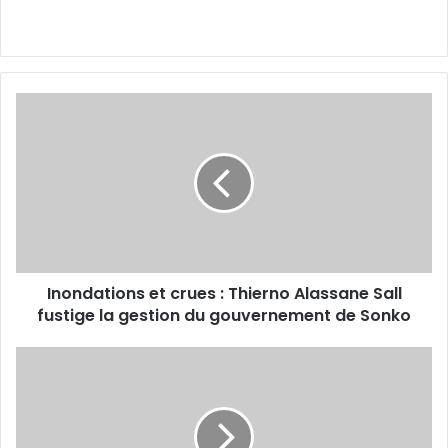
Inondations
et
crues
:
Thierno
Alassane
Sall
fustige
la
Inondations et crues : Thierno Alassane Sall
gestion
du
fustige la gestion du gouvernement de Sonko
gouvernement
de
Modou
Sonko
Lô
vs
Sa
Thiès