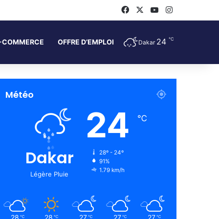
Facebook
X
YouTube
Instagram
℃
24
-COMMERCE
OFFRE D’EMPLOI
Dakar
Météo
24
℃
Dakar
28º - 24º
91%
1.79 km/h
Légère Pluie
28
28
27
27
27
℃
℃
℃
℃
℃