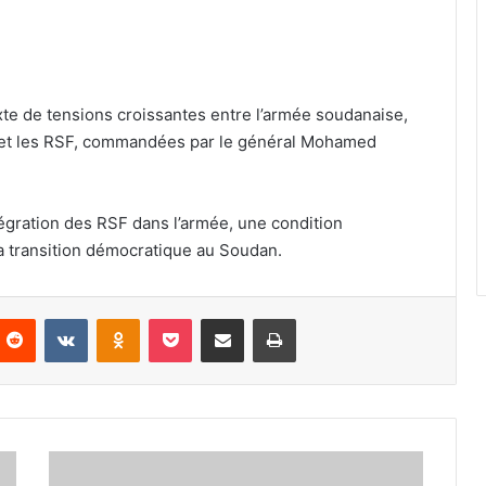
te de tensions croissantes entre l’armée soudanaise,
n, et les RSF, commandées par le général Mohamed
égration des RSF dans l’armée, une condition
 la transition démocratique au Soudan.
nterest
Reddit
VKontakte
Odnoklassniki
Pocket
Partager par email
Imprimer
Le
groupe