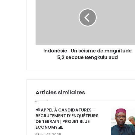
Un
séisme
de
magnitude
5,2
secoue
Bengkulu
Indonésie : Un séisme de magnitude
Sud
5,2 secoue Bengkulu Sud
Articles similaires
📢 APPEL À CANDIDATURES –
RECRUTEMENT D’ENQUÊTEURS
DE TERRAIN | PROJET BLUE
ECONOMY 🌊
mai 27, 2026