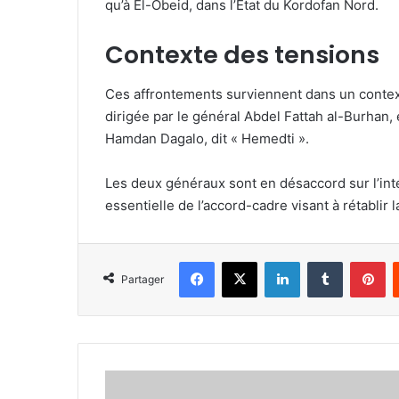
qu’à El-Obeid, dans l’État du Kordofan Nord.
Contexte des tensions
Ces affrontements surviennent dans un contex
dirigée par le général Abdel Fattah al-Burha
Hamdan Dagalo, dit « Hemedti ».
Les deux généraux sont en désaccord sur l’int
essentielle de l’accord-cadre visant à rétablir
Facebook
X
Linkedin
Tumblr
Pi
Partager
Indonésie
: