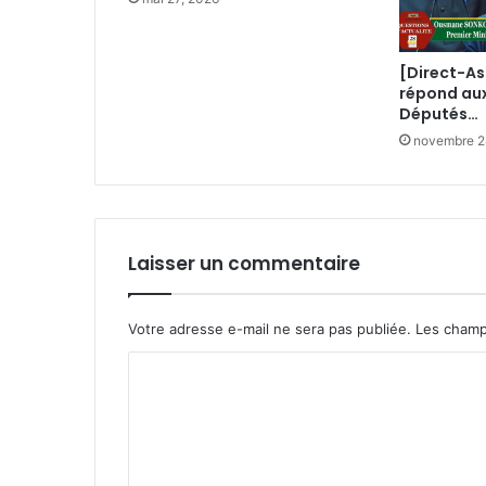
[Direct-A
répond au
Députés…
novembre 2
Laisser un commentaire
Votre adresse e-mail ne sera pas publiée.
Les champ
C
o
m
m