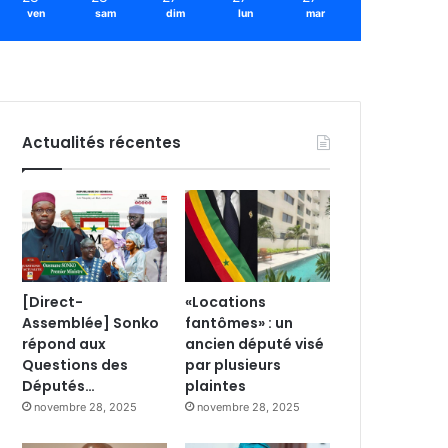
ven
sam
dim
lun
mar
Actualités récentes
[Direct-
«Locations
Assemblée] Sonko
fantômes» : un
répond aux
ancien député visé
Questions des
par plusieurs
Députés…
plaintes
novembre 28, 2025
novembre 28, 2025