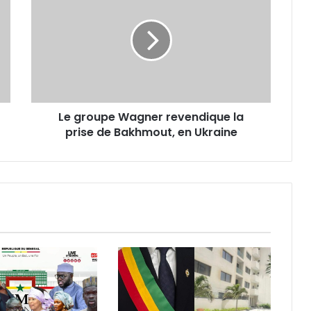
Wagner
revendique
la
prise
de
Bakhmout,
en
Le groupe Wagner revendique la
Ukraine
prise de Bakhmout, en Ukraine