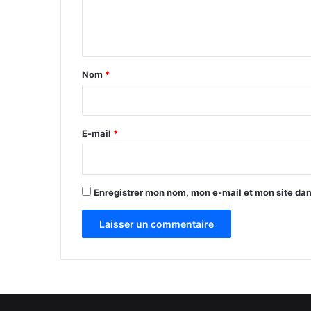
e
n
t
a
Nom
*
i
r
e
E-mail
*
*
Enregistrer mon nom, mon e-mail et mon site da