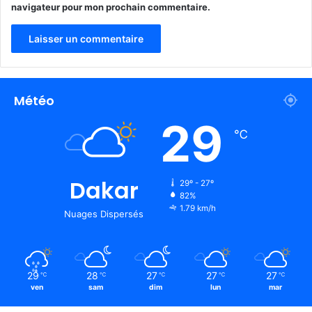
navigateur pour mon prochain commentaire.
Météo
29
℃
Dakar
29º - 27º
82%
1.79 km/h
Nuages Dispersés
29
28
27
27
27
℃
℃
℃
℃
℃
ven
sam
dim
lun
mar