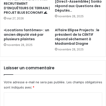
[Direct-Assemblée] Sonko
RECRUTEMENT
répond aux Questions des
D’ENQUÊTEURS DE TERRAIN |
Députés…
PROJET BLUE ECONOMY 🌊
novembre 28, 2025
mai 27, 2026
«Locations fantômes» : un
Affaire Ellipse Projects : le
ancien député visé par
président de la CENTIF
plusieurs plaintes
répond sèchement à
Madiambal Diagne
novembre 28, 2025
novembre 28, 2025
Laisser un commentaire
Votre adresse e-mail ne sera pas publiée.
Les champs obligatoires
sont indiqués avec
*
C
o