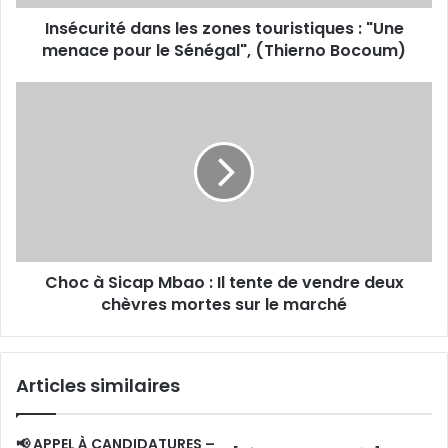
pour
Insécurité dans les zones touristiques : "Une
le
Sénégal",
menace pour le Sénégal", (Thierno Bocoum)
(Thierno
Bocoum)
Choc
à
Sicap
Mbao
:
Il
tente
de
vendre
Choc à Sicap Mbao : Il tente de vendre deux
deux
chèvres
chèvres mortes sur le marché
mortes
sur
le
Articles similaires
marché
📢 APPEL À CANDIDATURES –