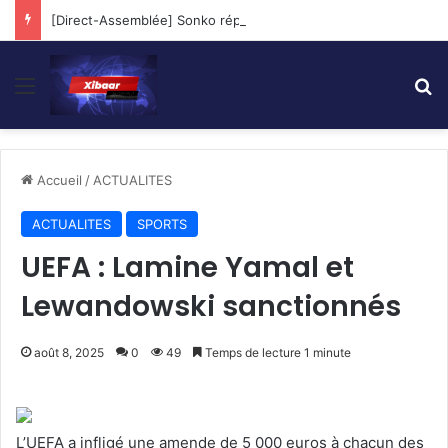
[Direct-Assemblée] Sonko répond aux Questions des Députés…
Menu
R
Accueil
/
ACTUALITES
ACTUALITES
SPORTS
UEFA : Lamine Yamal et
Lewandowski sanctionnés
août 8, 2025
0
49
Temps de lecture 1 minute
L’UEFA a infligé une amende de 5 000 euros à chacun des