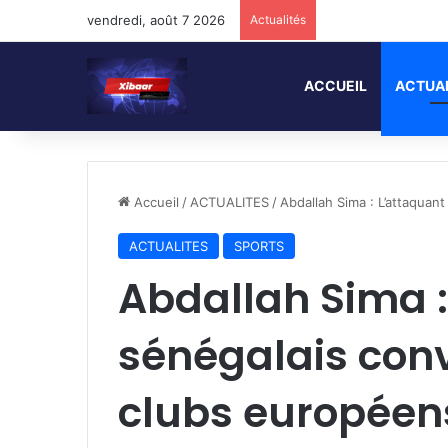
vendredi, août 7 2026
Actualités
ACCUEIL
ACTUA
Accueil
/
ACTUALITES
/
Abdallah Sima : L’attaquan
ACTUALITES
SPORTS
Abdallah Sima :
sénégalais conv
clubs européen