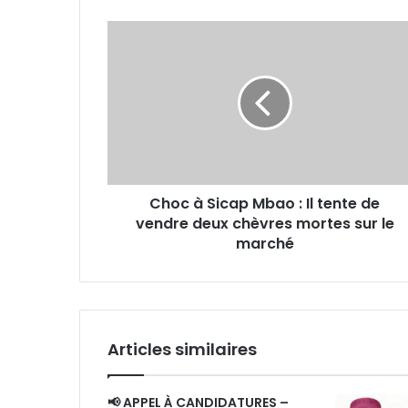
Choc
à
Sicap
Mbao
:
Il
tente
de
vendre
Choc à Sicap Mbao : Il tente de
deux
chèvres
vendre deux chèvres mortes sur le
mortes
marché
sur
le
marché
Articles similaires
📢 APPEL À CANDIDATURES –