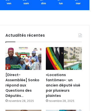
ven
sam
dim
lun
mar
Actualités récentes
[Direct-
«Locations
Assemblée] Sonko
fantômes» : un
répond aux
ancien député visé
Questions des
par plusieurs
Députés…
plaintes
novembre 28, 2025
novembre 28, 2025