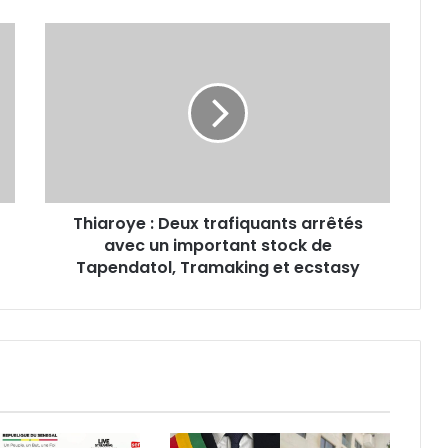
Thiaroye
:
Deux
trafiquants
arrêtés
avec
un
important
stock
Thiaroye : Deux trafiquants arrêtés
de
Tapendatol,
avec un important stock de
Tramaking
Tapendatol, Tramaking et ecstasy
et
ecstasy