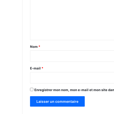
m
m
e
n
t
a
Nom
*
i
r
e
E-mail
*
*
Enregistrer mon nom, mon e-mail et mon site da