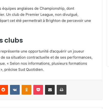
urs équipes anglaises de Championship, dont
er. Un club de Premier League, non divulgué,
départ cet été permettrait à Brighton de percevoir une
s clubs
a représente une opportunité d’acquérir un joueur
de sa situation contractuelle et de ses performances,
ue. « Selon nos informations, plusieurs formations
 », précise Sud Quotidien.
nterest
Reddit
VKontakte
Odnoklassniki
Pocket
Partager par email
Imprimer