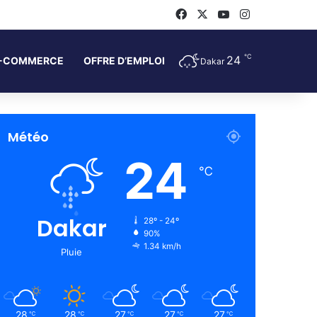
Facebook
X
YouTube
Instagram
℃
24
-COMMERCE
OFFRE D’EMPLOI
Dakar
Météo
24
℃
Dakar
28º - 24º
90%
1.34 km/h
Pluie
28
28
27
27
27
℃
℃
℃
℃
℃