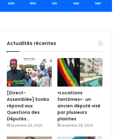
sam
dim
lun
mar
mer
Actualités récentes
[Direct-
«Locations
Assemblée] Sonko
fantômes» : un
répond aux
ancien député visé
Questions des
par plusieurs
Députés…
plaintes
novembre 28, 2025
novembre 28, 2025