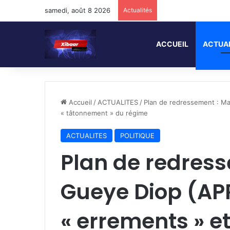
samedi, août 8 2026
Actualités
ACCUEIL
ACTUA
Accueil
/
ACTUALITES
/
Plan de redressement : M
« tâtonnement » du régime
ACTUALITES
POLITIQUE
Plan de redres
Gueye Diop (AP
« errements » e