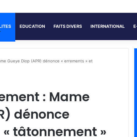
LITES
EDUCATION
FAITS DIVERS
INTERNATIONAL
E
ame Gueye Diop (APR) dénonce « errements » et
sement : Mame
R) dénonce
t « tâtonnement »