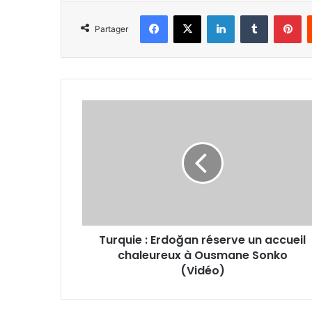
Facebook
X
Linkedin
Tumblr
Pi
Partager
Turquie
:
Erdoğan
réserve
un
accueil
chaleureux
à
Ousmane
Turquie : Erdoğan réserve un accueil
Sonko
(Vidéo)
chaleureux à Ousmane Sonko
(Vidéo)