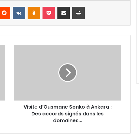
nterest
Reddit
VKontakte
Odnoklassniki
Pocket
Partager par email
Imprimer
Visite
d’Ousmane
Sonko
à
Ankara
:
Des
accords
signés
Visite d’Ousmane Sonko à Ankara :
dans
les
Des accords signés dans les
domaines...
domaines...