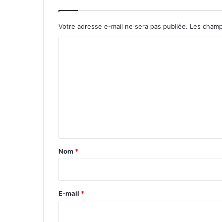
Votre adresse e-mail ne sera pas publiée.
Les champ
C
o
m
m
e
n
t
a
Nom
*
i
r
e
E-mail
*
*