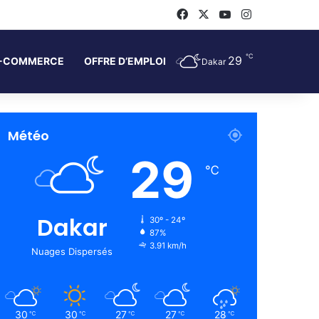
Facebook
X
YouTube
Instagram
℃
29
-COMMERCE
OFFRE D’EMPLOI
Dakar
Météo
29
℃
Dakar
30º - 24º
87%
3.91 km/h
Nuages Dispersés
30
30
27
27
28
℃
℃
℃
℃
℃